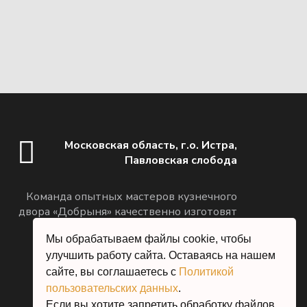
Московская область, г.о. Истра,
Павловская слобода
Команда опытных мастеров кузнечного
двора «Добрыня» качественно изготовят
для вас металлоконструкции любой
Мы обрабатываем файлы cookie, чтобы
сложности
улучшить работу сайта. Оставаясь на нашем
сайте, вы соглашаетесь с
Политикой
пользовательских данных
.
Если вы хотите запретить обработку файлов